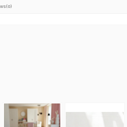
ews
(0)