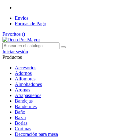
Envíos
Formas de Pago
Favoritos (
)
Iniciar sesión
Productos
Accesorios
Adornos
Alfombras
Almohadones
Aromas
Atrapasueños
Bandejas
Banderines
Baño
Bazar
Borlas
Cortinas
Decoración para mesa