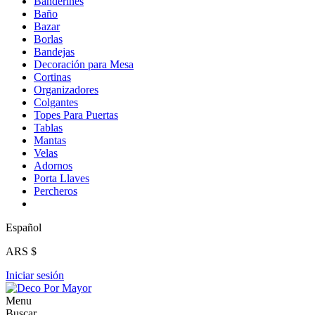
Banderines
Baño
Bazar
Borlas
Bandejas
Decoración para Mesa
Cortinas
Organizadores
Colgantes
Topes Para Puertas
Tablas
Mantas
Velas
Adornos
Porta Llaves
Percheros
Español
ARS $
Iniciar sesión
Menu
Buscar