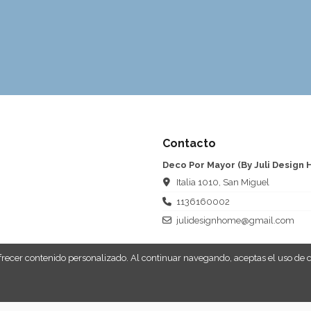
Contacto
Deco Por Mayor (By Juli Design
Italia 1010, San Miguel
1136160002
julidesignhome@gmail.com
 ofrecer contenido personalizado. Al continuar navegando, aceptas el uso de 