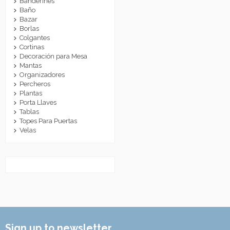
Banderines
Baño
Bazar
Borlas
Colgantes
Cortinas
Decoración para Mesa
Mantas
Organizadores
Percheros
Plantas
Porta Llaves
Tablas
Topes Para Puertas
Velas
Sign up to newsletter